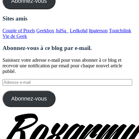
Abonnez-vous
Sites amis
Couple of Pixels
Geekbox
JulSa_
Ledkohd
ltpaterson
Toutchilink
Vie de Geek
Abonnez-vous à ce blog par e-mail.
Saisissez votre adresse e-mail pour vous abonner à ce blog et
recevoir une notification par email pour chaque nouvel article
publié.
Adresse
e-
mail
Abonnez-vous