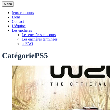
Aller
Menu
au
contenu
Jeux concours
Liens
Contact
L’équipe
Les enchères
Les enchères en cours
Les enchères terminées
la FAQ
Catégorie
PS5