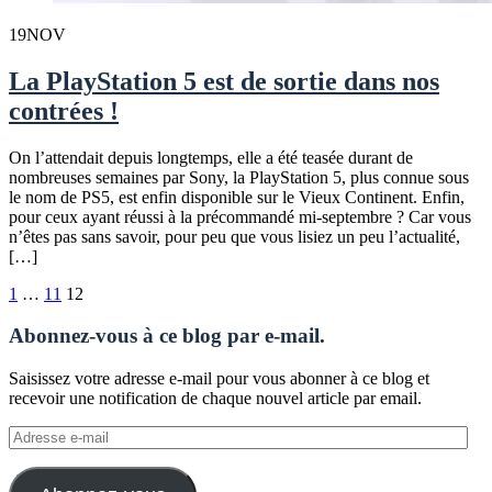
19
NOV
La PlayStation 5 est de sortie dans nos
contrées !
On l’attendait depuis longtemps, elle a été teasée durant de
nombreuses semaines par Sony, la PlayStation 5, plus connue sous
le nom de PS5, est enfin disponible sur le Vieux Continent. Enfin,
pour ceux ayant réussi à la précommandé mi-septembre ? Car vous
n’êtes pas sans savoir, pour peu que vous lisiez un peu l’actualité,
[…]
Pagination
1
…
11
12
des
Abonnez-vous à ce blog par e-mail.
publications
Saisissez votre adresse e-mail pour vous abonner à ce blog et
recevoir une notification de chaque nouvel article par email.
Adresse
e-
mail