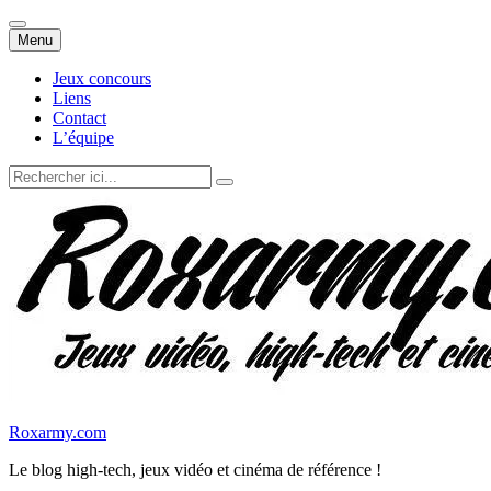
Aller
Menu
au
contenu
Jeux concours
Liens
Contact
L’équipe
Recherche
pour
:
Roxarmy.com
Le blog high-tech, jeux vidéo et cinéma de référence !