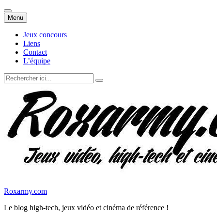
Aller
Menu
au
contenu
Jeux concours
Liens
Contact
L’équipe
Recherche
pour
:
Roxarmy.com
Le blog high-tech, jeux vidéo et cinéma de référence !