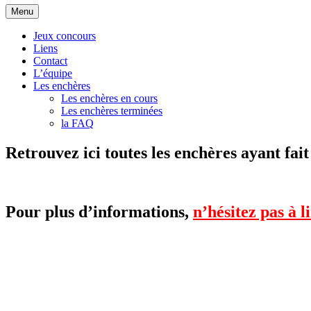
Aller
Menu
au
contenu
Jeux concours
Liens
Contact
L’équipe
Les enchères
Les enchères en cours
Les enchères terminées
la FAQ
Retrouvez ici toutes les enchères ayant fait
Pour plus d’informations,
n’hésitez pas à 