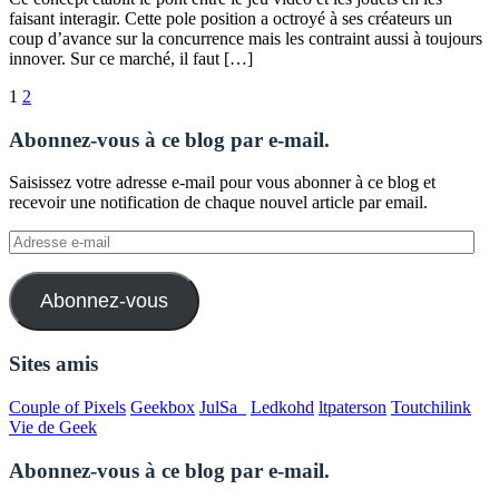
faisant interagir. Cette pole position a octroyé à ses créateurs un
coup d’avance sur la concurrence mais les contraint aussi à toujours
innover. Sur ce marché, il faut […]
Pagination
1
2
des
Abonnez-vous à ce blog par e-mail.
publications
Saisissez votre adresse e-mail pour vous abonner à ce blog et
recevoir une notification de chaque nouvel article par email.
Adresse
e-
mail
Abonnez-vous
Sites amis
Couple of Pixels
Geekbox
JulSa_
Ledkohd
ltpaterson
Toutchilink
Vie de Geek
Abonnez-vous à ce blog par e-mail.