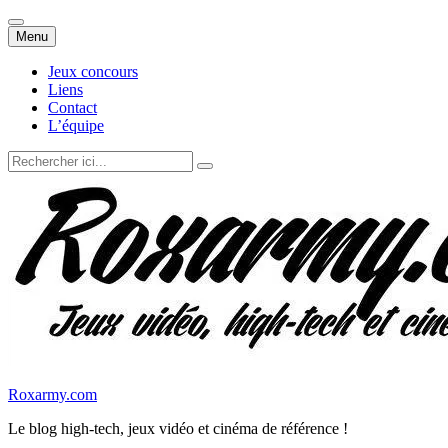
Aller
Menu
au
contenu
Jeux concours
Liens
Contact
L’équipe
Recherche
pour
:
Roxarmy.com
Le blog high-tech, jeux vidéo et cinéma de référence !