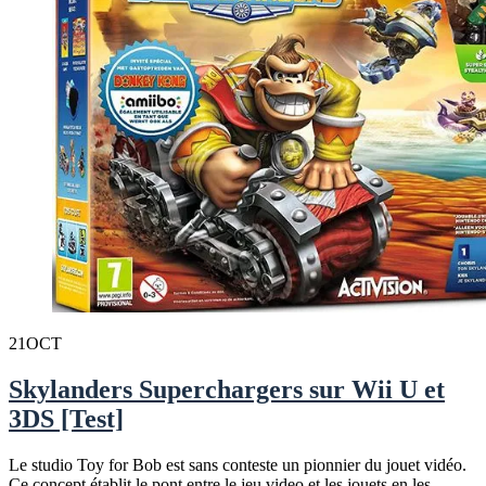
21
OCT
Skylanders Superchargers sur Wii U et
3DS [Test]
Le studio Toy for Bob est sans conteste un pionnier du jouet vidéo.
Ce concept établit le pont entre le jeu video et les jouets en les