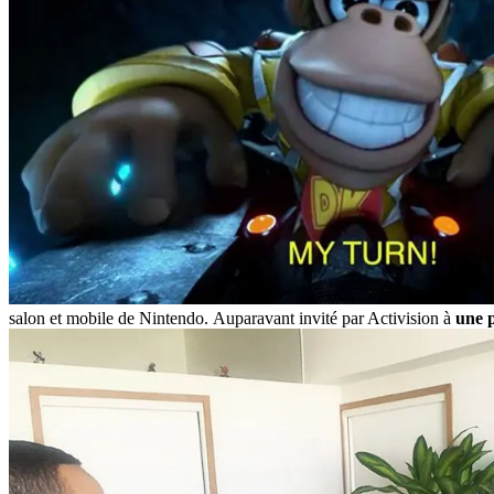
salon et mobile de Nintendo. Auparavant invité par Activision à
une p