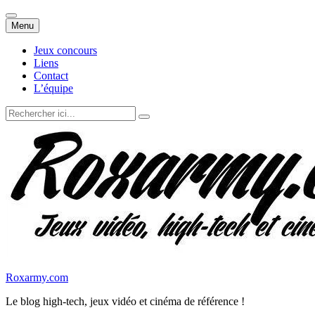
Aller
Menu
au
contenu
Jeux concours
Liens
Contact
L’équipe
Recherche
pour
:
Roxarmy.com
Le blog high-tech, jeux vidéo et cinéma de référence !