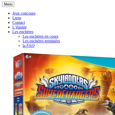
Aller
Menu
au
contenu
Jeux concours
Liens
Contact
L’équipe
Les enchères
Les enchères en cours
Les enchères terminées
la FAQ