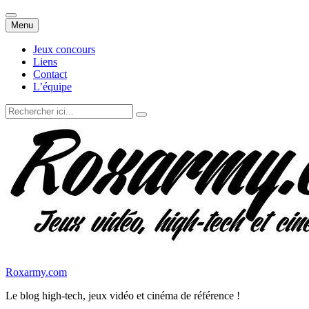
Aller
Menu
au
contenu
Jeux concours
Liens
Contact
L’équipe
Recherche
pour
:
Roxarmy.com
Le blog high-tech, jeux vidéo et cinéma de référence !