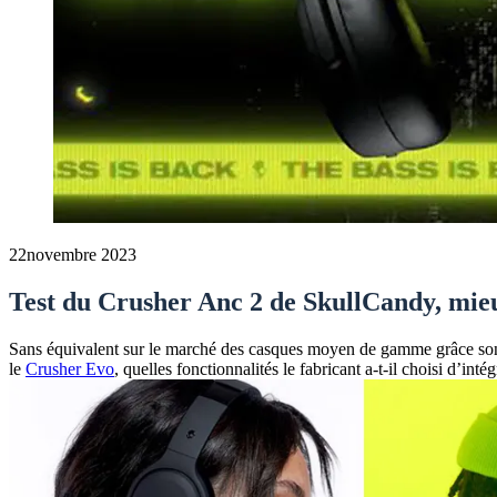
22
novembre 2023
Test du Crusher Anc 2 de SkullCandy, mieu
Sans équivalent sur le marché des casques moyen de gamme grâce son 
le
Crusher Evo
, quelles fonctionnalités le fabricant a-t-il choisi d’in