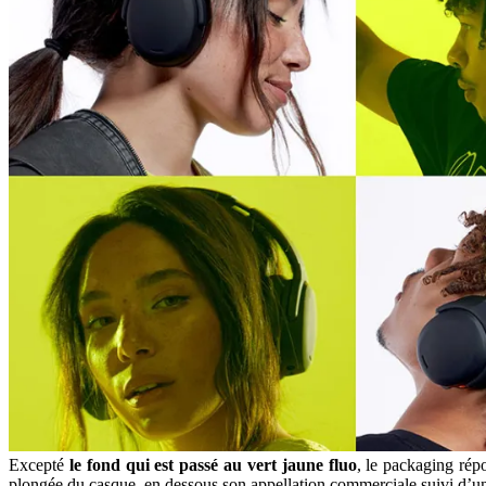
Excepté
le fond qui est passé au vert jaune fluo
, le packaging rép
plongée du casque, en dessous son appellation commerciale suivi d’un d