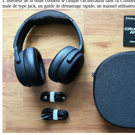
L’intérieur de la boite contient le casque circum-aural sans fil Crush
male de type jack, un guide de démarrage rapide, un manuel utilisateur