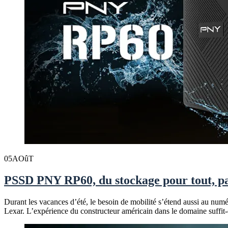
05
AOûT
PSSD PNY RP60, du stockage pour tout, part
Durant les vacances d’été, le besoin de mobilité s’étend aussi au n
Lexar. L’expérience du constructeur américain dans le domaine suffit-e