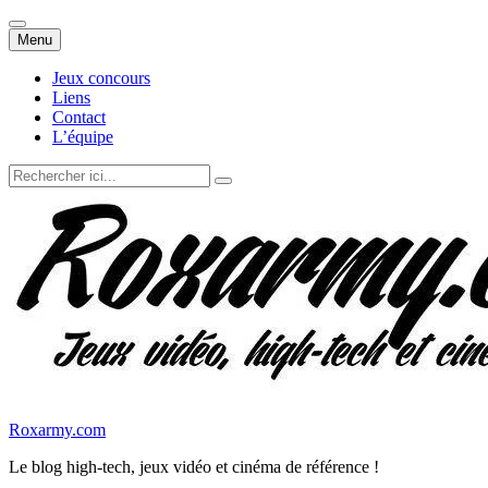
Aller
Menu
au
contenu
Jeux concours
Liens
Contact
L’équipe
Recherche
pour
:
Roxarmy.com
Le blog high-tech, jeux vidéo et cinéma de référence !