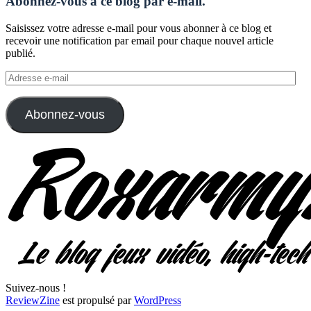
Abonnez-vous à ce blog par e-mail.
Saisissez votre adresse e-mail pour vous abonner à ce blog et
recevoir une notification par email pour chaque nouvel article
publié.
Adresse
e-
mail
Abonnez-vous
Suivez-nous !
ReviewZine
est propulsé par
WordPress