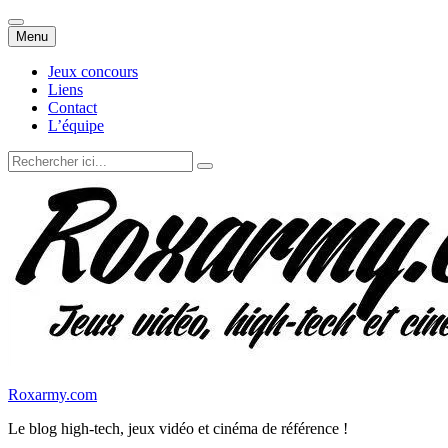
Aller
Menu
au
contenu
Jeux concours
Liens
Contact
L’équipe
Recherche
pour
:
Roxarmy.com
Le blog high-tech, jeux vidéo et cinéma de référence !