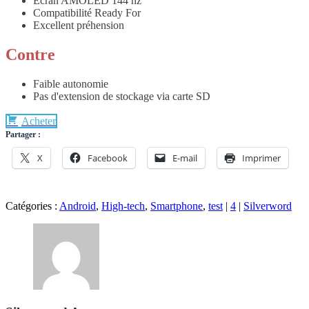
Ecran AMOLED 144 hz
Compatibilité Ready For
Excellent préhension
Contre
Faible autonomie
Pas d'extension de stockage via carte SD
Acheter
Partager :
X
Facebook
E-mail
Imprimer
Catégories :
Android
,
High-tech
,
Smartphone
,
test
|
4
|
Silverword