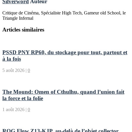
Silverword
Auteur
Critique de Cinéma, Spécialiste High Tech, Gameur old School, le
Triangle Infernal
Articles similaires
PSSD PNY RP60, du stockage pour tout, partout et
à la fois
5 août 2026
|
0
The Mound: Omen of Cthulhu, quand l’union fait
la force et la folie
1 août 2026
|
0
ROG Flow Z13-KJP, au-delà de l’objet collector