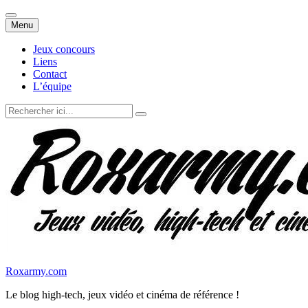
Aller
Menu
au
contenu
Jeux concours
Liens
Contact
L’équipe
Recherche
pour
:
Roxarmy.com
Le blog high-tech, jeux vidéo et cinéma de référence !