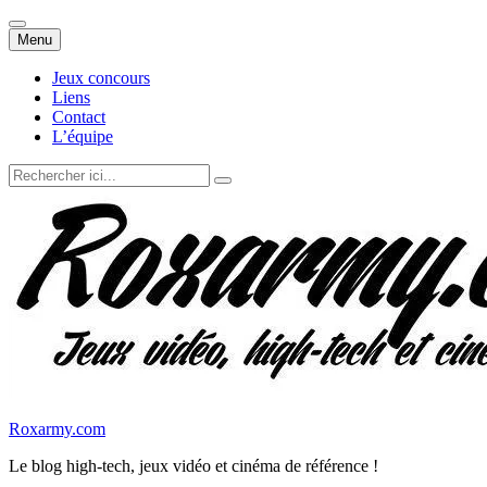
Aller
Menu
au
contenu
Jeux concours
Liens
Contact
L’équipe
Recherche
pour
:
Roxarmy.com
Le blog high-tech, jeux vidéo et cinéma de référence !