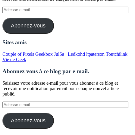
Adresse
e-
mail
Abonnez-vous
Sites amis
Couple of Pixels
Geekbox
JulSa_
Ledkohd
ltpaterson
Toutchilink
Vie de Geek
Abonnez-vous à ce blog par e-mail.
Saisissez votre adresse e-mail pour vous abonner à ce blog et
recevoir une notification par email pour chaque nouvel article
publié.
Adresse
e-
mail
Abonnez-vous