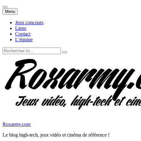
Aller
Menu
au
contenu
Jeux concours
Liens
Contact
L’équipe
Recherche
pour
:
Roxarmy.com
Le blog high-tech, jeux vidéo et cinéma de référence !