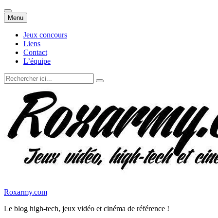
Aller
Menu
au
contenu
Jeux concours
Liens
Contact
L’équipe
Recherche
pour
:
Roxarmy.com
Le blog high-tech, jeux vidéo et cinéma de référence !