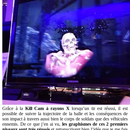
Grâce à la
Kill Cam à rayons X
lorsqu’un tir est réussi, il est
possible de suivre la trajectoire de la balle et les conséquences de
son impact à travers aussi bien le corps de soldats que des véhicules
ennemis. De ce que j’en ai vu,
les graphismes de ces 2 premiers
niveaux sont très réussis
et retranscrivent bien l’idée que je me fais