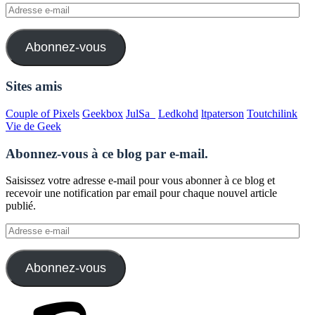
Adresse
e-
mail
Abonnez-vous
Sites amis
Couple of Pixels
Geekbox
JulSa_
Ledkohd
ltpaterson
Toutchilink
Vie de Geek
Abonnez-vous à ce blog par e-mail.
Saisissez votre adresse e-mail pour vous abonner à ce blog et
recevoir une notification par email pour chaque nouvel article
publié.
Adresse
e-
mail
Abonnez-vous