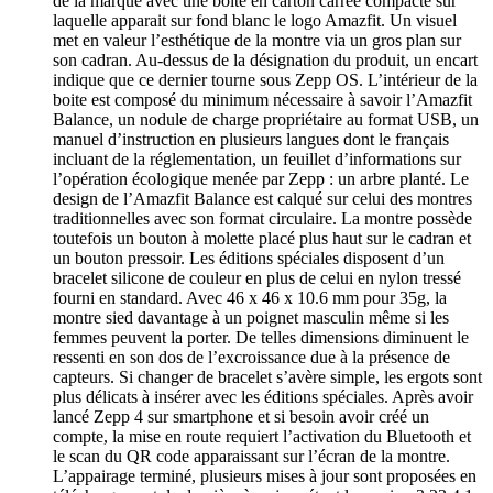
de la marque avec une boite en carton carrée compacte sur
laquelle apparait sur fond blanc le logo Amazfit. Un visuel
met en valeur l’esthétique de la montre via un gros plan sur
son cadran. Au-dessus de la désignation du produit, un encart
indique que ce dernier tourne sous Zepp OS. L’intérieur de la
boite est composé du minimum nécessaire à savoir l’Amazfit
Balance, un nodule de charge propriétaire au format USB, un
manuel d’instruction en plusieurs langues dont le français
incluant de la réglementation, un feuillet d’informations sur
l’opération écologique menée par Zepp : un arbre planté. Le
design de l’Amazfit Balance est calqué sur celui des montres
traditionnelles avec son format circulaire. La montre possède
toutefois un bouton à molette placé plus haut sur le cadran et
un bouton pressoir. Les éditions spéciales disposent d’un
bracelet silicone de couleur en plus de celui en nylon tressé
fourni en standard. Avec 46 x 46 x 10.6 mm pour 35g, la
montre sied davantage à un poignet masculin même si les
femmes peuvent la porter. De telles dimensions diminuent le
ressenti en son dos de l’excroissance due à la présence de
capteurs. Si changer de bracelet s’avère simple, les ergots sont
plus délicats à insérer avec les éditions spéciales. Après avoir
lancé Zepp 4 sur smartphone et si besoin avoir créé un
compte, la mise en route requiert l’activation du Bluetooth et
le scan du QR code apparaissant sur l’écran de la montre.
L’appairage terminé, plusieurs mises à jour sont proposées en