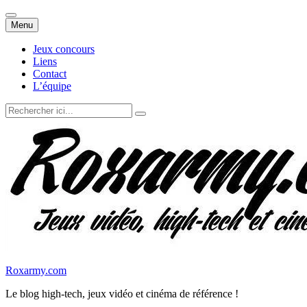
Aller
Menu
au
contenu
Jeux concours
Liens
Contact
L’équipe
Recherche
pour
:
Roxarmy.com
Le blog high-tech, jeux vidéo et cinéma de référence !