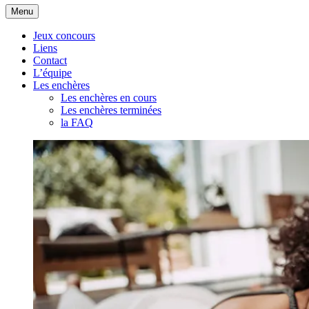
Aller
Menu
au
contenu
Jeux concours
Liens
Contact
L’équipe
Les enchères
Les enchères en cours
Les enchères terminées
la FAQ