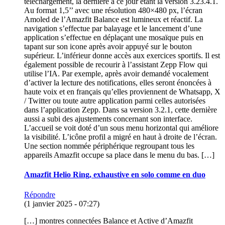
téléchargement, la dernière à ce jour étant la version 3.23.4.1.
Au format 1,5’’ avec une résolution 480×480 px, l’écran
Amoled de l’Amazfit Balance est lumineux et réactif. La
navigation s’effectue par balayage et le lancement d’une
application s’effectue en déplaçant une mosaïque puis en
tapant sur son icone après avoir appuyé sur le bouton
supérieur. L’inférieur donne accès aux exercices sportifs. Il est
également possible de recourir à l’assistant Zepp Flow qui
utilise l’IA. Par exemple, après avoir demandé vocalement
d’activer la lecture des notifications, elles seront énoncées à
haute voix et en français qu’elles proviennent de Whatsapp, X
/ Twitter ou toute autre application parmi celles autorisées
dans l’application Zepp. Dans sa version 3.2.1, cette dernière
aussi a subi des ajustements concernant son interface.
L’accueil se voit doté d’un sous menu horizontal qui améliore
la visibilité. L’icône profil a migré en haut à droite de l’écran.
Une section nommée périphérique regroupant tous les
appareils Amazfit occupe sa place dans le menu du bas. […]
Amazfit Helio Ring, exhaustive en solo comme en duo
Répondre
(1 janvier 2025 - 07:27)
[…] montres connectées Balance et Active d’Amazfit