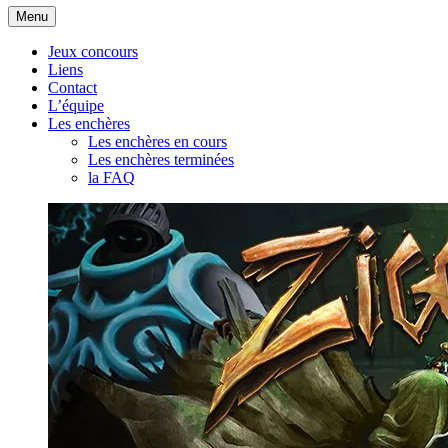
Aller
Menu
au
contenu
Jeux concours
Liens
Contact
L’équipe
Les enchères
Les enchères en cours
Les enchères terminées
la FAQ