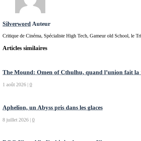
Silverword
Auteur
Critique de Cinéma, Spécialiste High Tech, Gameur old School, le Tri
Articles similaires
The Mound: Omen of Cthulhu, quand l’union fait la fo
1 août 2026
|
0
Aphelion, un Abyss pris dans les glaces
8 juillet 2026
|
0