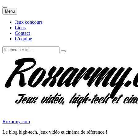
Aller
Menu
au
contenu
Jeux concours
Liens
Contact
L’équipe
Recherche
pour
:
Roxarmy.com
Le blog high-tech, jeux vidéo et cinéma de référence !