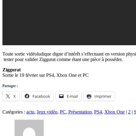
Toute sortie vidéoludique digne d’intérêt s’effectuant en version phys
tester pour valider Ziggurat comme étant une pièce à posséder.
Ziggurat
Sortie le 19 février sur PS4, Xbox One et PC
Partager :
X
Facebook
E-mail
Imprimer
Catégories :
actu
,
Jeux vidéo
,
PC
,
Présentation
,
PS4
,
Xbox One
|
2
|
S