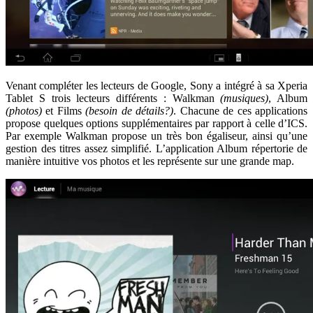
Venant compléter les lecteurs de Google, Sony a intégré à sa Xperia
Tablet S trois lecteurs différents : Walkman
(musiques)
, Album
(photos)
et Films
(besoin de détails?)
. Chacune de ces applications
propose quelques options supplémentaires par rapport à celle d’ICS.
Par exemple Walkman propose un très bon égaliseur, ainsi qu’une
gestion des titres assez simplifié. L’application Album répertorie de
manière intuitive vos photos et les représente sur une grande map.