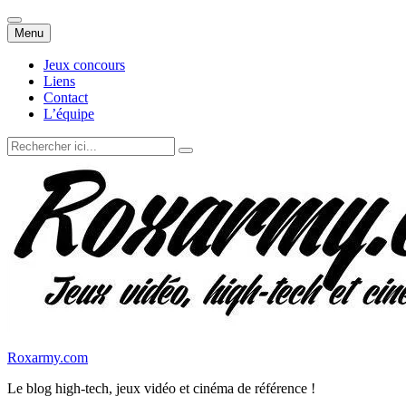
Aller
Menu
au
contenu
Jeux concours
Liens
Contact
L’équipe
Recherche
pour
:
Roxarmy.com
Le blog high-tech, jeux vidéo et cinéma de référence !