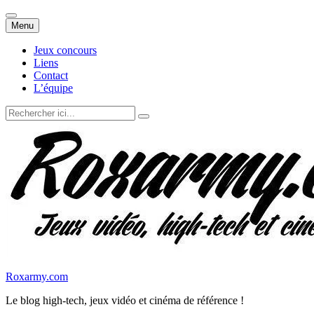
Aller
Menu
au
contenu
Jeux concours
Liens
Contact
L’équipe
Recherche
pour
:
Roxarmy.com
Le blog high-tech, jeux vidéo et cinéma de référence !