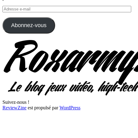
Adresse
e-
mail
Abonnez-vous
Suivez-nous !
ReviewZine
est propulsé par
WordPress