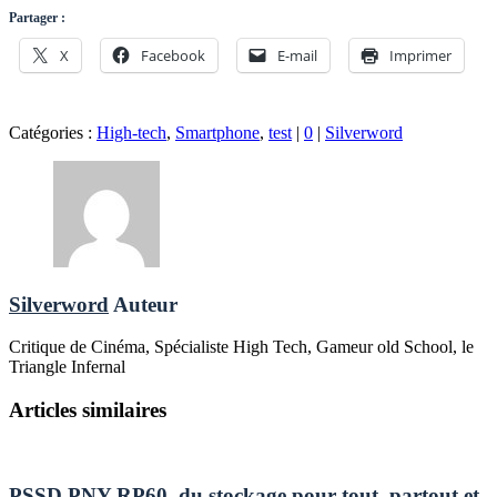
Partager :
X
Facebook
E-mail
Imprimer
Catégories :
High-tech
,
Smartphone
,
test
|
0
|
Silverword
Silverword
Auteur
Critique de Cinéma, Spécialiste High Tech, Gameur old School, le
Triangle Infernal
Articles similaires
PSSD PNY RP60, du stockage pour tout, partout et