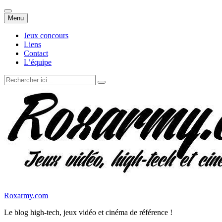
Aller
Menu
au
contenu
Jeux concours
Liens
Contact
L’équipe
Recherche
pour
:
Roxarmy.com
Le blog high-tech, jeux vidéo et cinéma de référence !