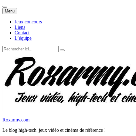
Aller
Menu
au
contenu
Jeux concours
Liens
Contact
L’équipe
Recherche
pour
:
Roxarmy.com
Le blog high-tech, jeux vidéo et cinéma de référence !