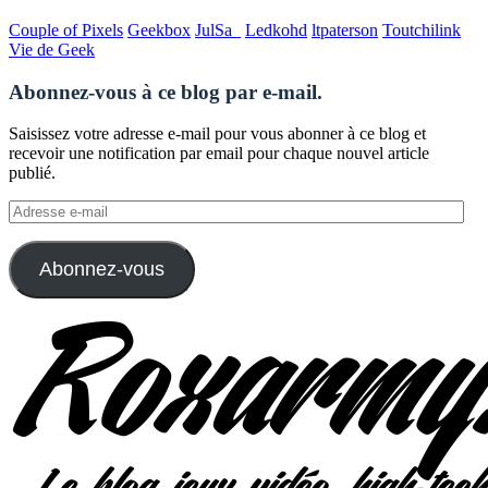
Couple of Pixels
Geekbox
JulSa_
Ledkohd
ltpaterson
Toutchilink
Vie de Geek
Abonnez-vous à ce blog par e-mail.
Saisissez votre adresse e-mail pour vous abonner à ce blog et
recevoir une notification par email pour chaque nouvel article
publié.
Adresse
e-
mail
Abonnez-vous