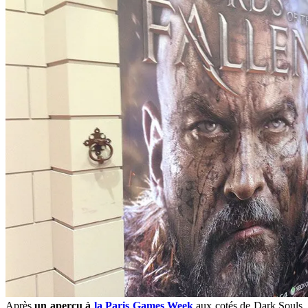
Après
un aperçu à
la Paris Games Week
aux cotés de Dark Souls