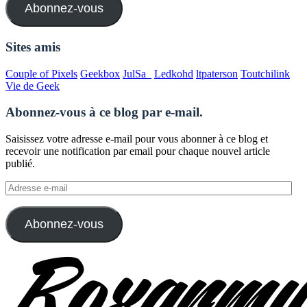
Abonnez-vous
Sites amis
Couple of Pixels
Geekbox
JulSa_
Ledkohd
ltpaterson
Toutchilink
Vie de Geek
Abonnez-vous à ce blog par e-mail.
Saisissez votre adresse e-mail pour vous abonner à ce blog et
recevoir une notification par email pour chaque nouvel article
publié.
Adresse
e-
mail
Abonnez-vous