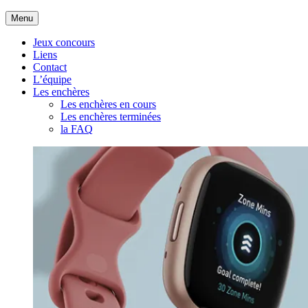
Aller
Menu
au
contenu
Jeux concours
Liens
Contact
L’équipe
Les enchères
Les enchères en cours
Les enchères terminées
la FAQ