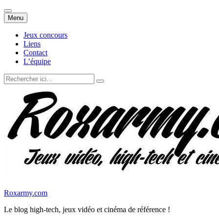
Aller
Menu
au
contenu
Jeux concours
Liens
Contact
L’équipe
Recherche
pour
:
Roxarmy.com
Le blog high-tech, jeux vidéo et cinéma de référence !