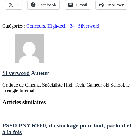
X
Facebook
E-mail
Imprimer
Catégories :
Concours
,
High-tech
|
34
|
Silverword
Silverword
Auteur
Critique de Cinéma, Spécialiste High Tech, Gameur old School, le
Triangle Infernal
Articles similaires
PSSD PNY RP60, du stockage pour tout, partout et
à la fois