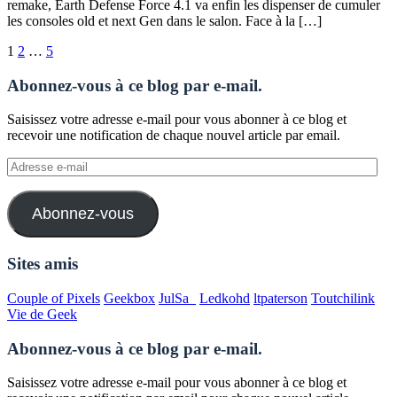
remake, Earth Defense Force 4.1 va enfin les dispenser de cumuler
les consoles old et next Gen dans le salon. Face à la […]
Pagination
1
2
…
5
des
Abonnez-vous à ce blog par e-mail.
publications
Saisissez votre adresse e-mail pour vous abonner à ce blog et
recevoir une notification de chaque nouvel article par email.
Adresse
e-
mail
Abonnez-vous
Sites amis
Couple of Pixels
Geekbox
JulSa_
Ledkohd
ltpaterson
Toutchilink
Vie de Geek
Abonnez-vous à ce blog par e-mail.
Saisissez votre adresse e-mail pour vous abonner à ce blog et