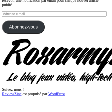
recevoir une notification par email pour chaque nouvel article
publié.
Adresse
e-
mail
Abonnez-vous
Suivez-nous !
ReviewZine
est propulsé par
WordPress