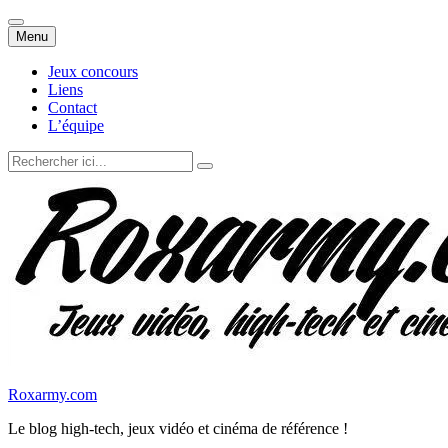
Aller
Menu
au
contenu
Jeux concours
Liens
Contact
L’équipe
Recherche
pour
:
Roxarmy.com
Le blog high-tech, jeux vidéo et cinéma de référence !