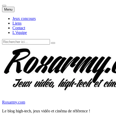
Aller
Menu
au
contenu
Jeux concours
Liens
Contact
L’équipe
Recherche
pour
:
Roxarmy.com
Le blog high-tech, jeux vidéo et cinéma de référence !