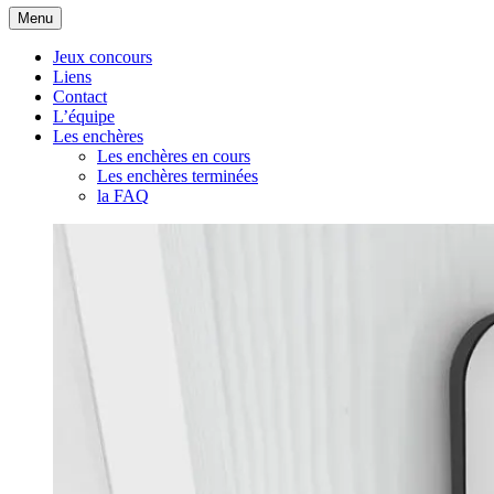
Aller
Menu
au
contenu
Jeux concours
Liens
Contact
L’équipe
Les enchères
Les enchères en cours
Les enchères terminées
la FAQ