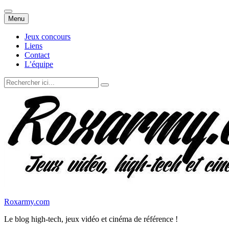
Aller
Menu
au
contenu
Jeux concours
Liens
Contact
L’équipe
Recherche
pour
:
Roxarmy.com
Le blog high-tech, jeux vidéo et cinéma de référence !