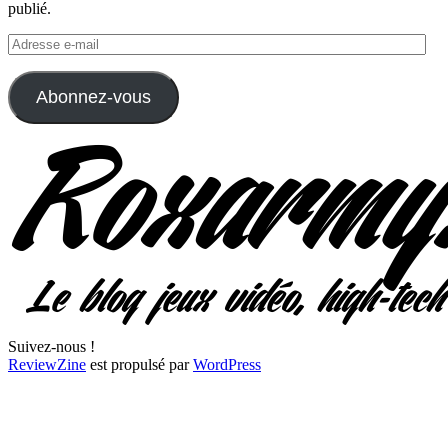
publié.
Adresse
e-
mail
Abonnez-vous
Suivez-nous !
ReviewZine
est propulsé par
WordPress