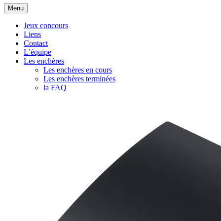
Aller
Menu
au
contenu
Jeux concours
Liens
Contact
L’équipe
Les enchères
Les enchères en cours
Les enchères terminées
la FAQ