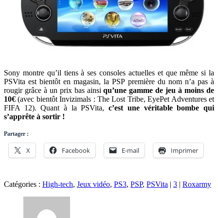
Sony montre qu’il tiens à ses consoles actuelles et que même si la
PSVita est bientôt en magasin, la PSP première du nom n’a pas à
rougir grâce à un prix bas ainsi
qu’une gamme de jeu à moins de
10€
(avec bientôt Invizimals : The Lost Tribe, EyePet Adventures et
FIFA 12). Quant à la PSVita,
c’est une véritable bombe qui
s’apprête à sortir !
Partager :
X
Facebook
E-mail
Imprimer
Catégories :
High-tech
,
Jeux vidéo
,
PS3
,
PSP
,
PSVita
|
3
|
Roxarmy