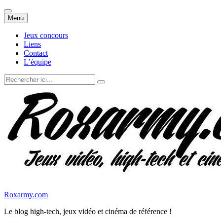
Aller
Menu
au
contenu
Jeux concours
Liens
Contact
L’équipe
Recherche
pour
:
Roxarmy.com
Le blog high-tech, jeux vidéo et cinéma de référence !