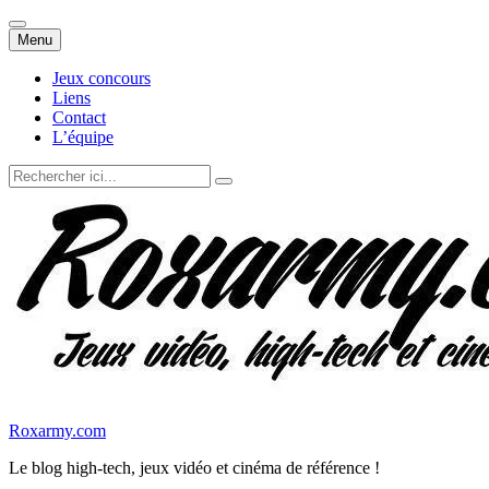
Aller
Menu
au
contenu
Jeux concours
Liens
Contact
L’équipe
Recherche
pour
:
Roxarmy.com
Le blog high-tech, jeux vidéo et cinéma de référence !