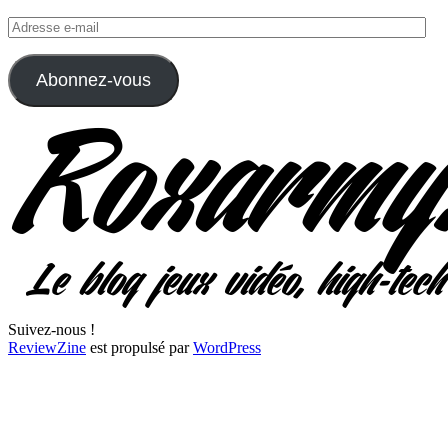
Adresse
e-
mail
Abonnez-vous
Suivez-nous !
ReviewZine
est propulsé par
WordPress