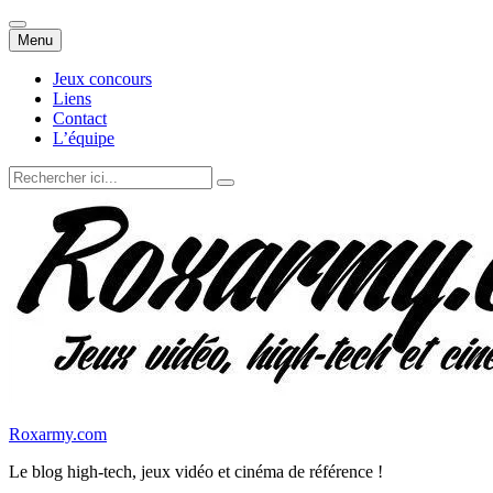
Aller
Menu
au
contenu
Jeux concours
Liens
Contact
L’équipe
Recherche
pour
:
Roxarmy.com
Le blog high-tech, jeux vidéo et cinéma de référence !