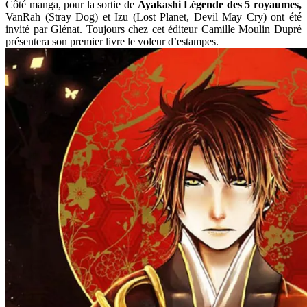
Côté manga, pour la sortie de
Ayakashi Légende des 5 royaumes,
VanRah (Stray Dog) et Izu (Lost Planet, Devil May Cry) ont été
invité par Glénat. Toujours chez cet éditeur Camille Moulin Dupré
présentera son premier livre le voleur d’estampes.