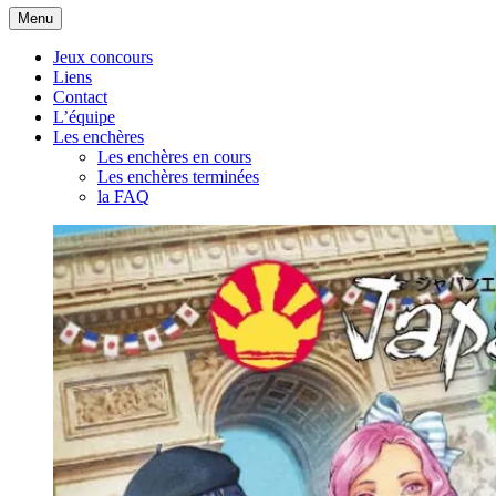
Aller
Menu
au
contenu
Jeux concours
Liens
Contact
L’équipe
Les enchères
Les enchères en cours
Les enchères terminées
la FAQ