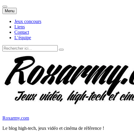
Aller
Menu
au
contenu
Jeux concours
Liens
Contact
L’équipe
Recherche
pour
:
Roxarmy.com
Le blog high-tech, jeux vidéo et cinéma de référence !