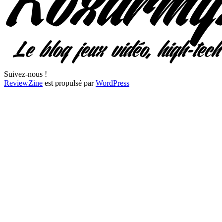
Suivez-nous !
ReviewZine
est propulsé par
WordPress