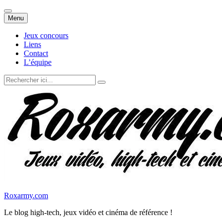
Aller
Menu
au
contenu
Jeux concours
Liens
Contact
L’équipe
Recherche
pour
:
Roxarmy.com
Le blog high-tech, jeux vidéo et cinéma de référence !