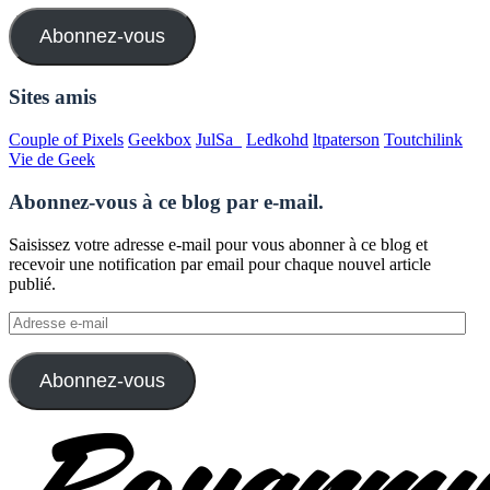
mail
Abonnez-vous
Sites amis
Couple of Pixels
Geekbox
JulSa_
Ledkohd
ltpaterson
Toutchilink
Vie de Geek
Abonnez-vous à ce blog par e-mail.
Saisissez votre adresse e-mail pour vous abonner à ce blog et
recevoir une notification par email pour chaque nouvel article
publié.
Adresse
e-
mail
Abonnez-vous