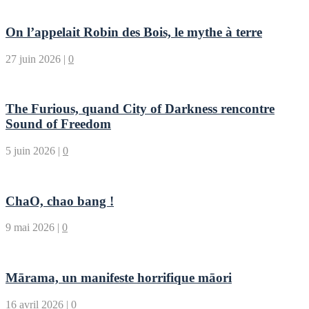
On l’appelait Robin des Bois, le mythe à terre
27 juin 2026
|
0
The Furious, quand City of Darkness rencontre
Sound of Freedom
5 juin 2026
|
0
ChaO, chao bang !
9 mai 2026
|
0
Mārama, un manifeste horrifique māori
16 avril 2026
|
0