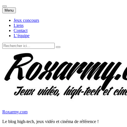
Aller
Menu
au
contenu
Jeux concours
Liens
Contact
L’équipe
Recherche
pour
:
Roxarmy.com
Le blog high-tech, jeux vidéo et cinéma de référence !