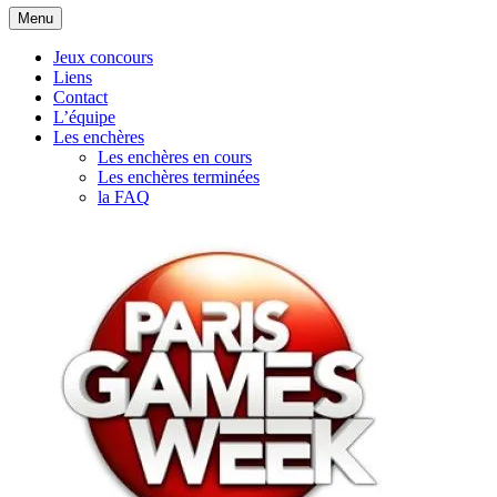
Aller
Menu
au
contenu
Jeux concours
Liens
Contact
L’équipe
Les enchères
Les enchères en cours
Les enchères terminées
la FAQ