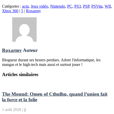
Catégories :
actu
,
Jeux vidéo
,
Nintendo
,
PC
,
PS3
,
PSP
,
PSVita
,
WII
,
Xbox 360
|
5
|
Roxarmy
Roxarmy
Auteur
Blogueur durant ses heures perdues. Adore l'informatique, les
mangas et le high-tech mais aussi et surtout jouer !
Articles similaires
The Mound: Omen of Cthulhu, quand l’union fait
la force et la folie
1 août 2026
|
0