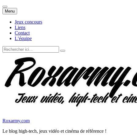
Aller
Menu
au
contenu
Jeux concours
Liens
Contact
L’équipe
Recherche
pour
:
Roxarmy.com
Le blog high-tech, jeux vidéo et cinéma de référence !