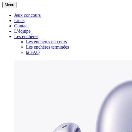
Aller
Menu
au
contenu
Jeux concours
Liens
Contact
L’équipe
Les enchères
Les enchères en cours
Les enchères terminées
la FAQ