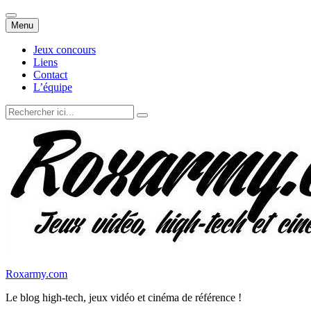
Aller
Menu
au
contenu
Jeux concours
Liens
Contact
L’équipe
Recherche
pour
:
Roxarmy.com
Le blog high-tech, jeux vidéo et cinéma de référence !