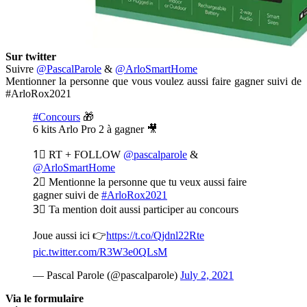
Sur twitter
Suivre
@PascalParole
&
@ArloSmartHome
Mentionner la personne que vous voulez aussi faire gagner suivi de
#ArloRox2021
#Concours
🎁
6 kits Arlo Pro 2 à gagner 🎥
1⃣ RT + FOLLOW
@pascalparole
&
@ArloSmartHome
2⃣ Mentionne la personne que tu veux aussi faire
gagner suivi de
#ArloRox2021
3⃣ Ta mention doit aussi participer au concours
Joue aussi ici 👉
https://t.co/Qjdnl22Rte
pic.twitter.com/R3W3e0QLsM
— Pascal Parole (@pascalparole)
July 2, 2021
Via le formulaire