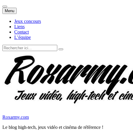
Aller
Menu
au
contenu
Jeux concours
Liens
Contact
L’équipe
Recherche
pour
:
Roxarmy.com
Le blog high-tech, jeux vidéo et cinéma de référence !