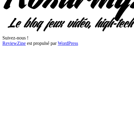
Suivez-nous !
ReviewZine
est propulsé par
WordPress