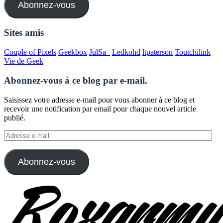
Abonnez-vous
Sites amis
Couple of Pixels
Geekbox
JulSa_
Ledkohd
ltpaterson
Toutchilink
Vie de Geek
Abonnez-vous à ce blog par e-mail.
Saisissez votre adresse e-mail pour vous abonner à ce blog et
recevoir une notification par email pour chaque nouvel article
publié.
Adresse
e-
mail
Abonnez-vous