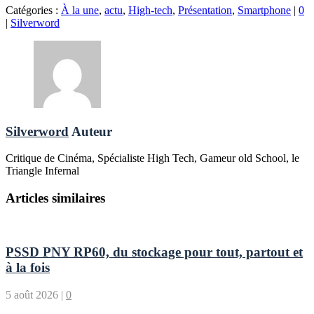
Catégories :
À la une
,
actu
,
High-tech
,
Présentation
,
Smartphone
|
0
|
Silverword
Silverword
Auteur
Critique de Cinéma, Spécialiste High Tech, Gameur old School, le
Triangle Infernal
Articles similaires
PSSD PNY RP60, du stockage pour tout, partout et
à la fois
5 août 2026
|
0