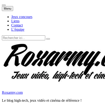
Aller
Menu
au
contenu
Jeux concours
Liens
Contact
L’équipe
Recherche
pour
:
Roxarmy.com
Le blog high-tech, jeux vidéo et cinéma de référence !