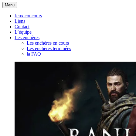
Aller
Menu
au
contenu
Jeux concours
Liens
Contact
L’équipe
Les enchères
Les enchères en cours
Les enchères terminées
la FAQ