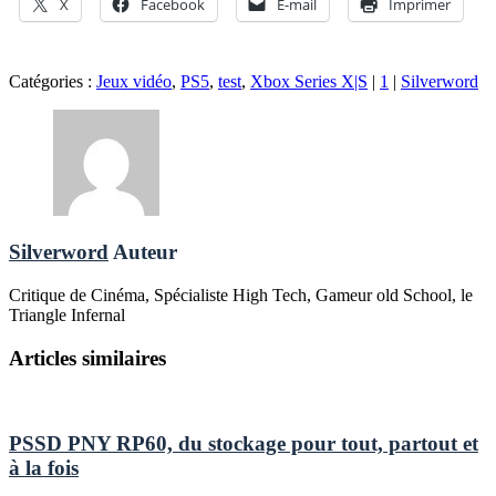
X
Facebook
E-mail
Imprimer
Catégories :
Jeux vidéo
,
PS5
,
test
,
Xbox Series X|S
|
1
|
Silverword
Silverword
Auteur
Critique de Cinéma, Spécialiste High Tech, Gameur old School, le
Triangle Infernal
Articles similaires
PSSD PNY RP60, du stockage pour tout, partout et
à la fois