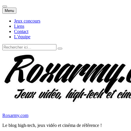
Aller
Menu
au
contenu
Jeux concours
Liens
Contact
L’équipe
Recherche
pour
:
Roxarmy.com
Le blog high-tech, jeux vidéo et cinéma de référence !