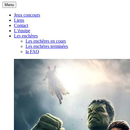
Aller
Menu
au
contenu
Jeux concours
Liens
Contact
L’équipe
Les enchères
Les enchères en cours
Les enchères terminées
la FAQ