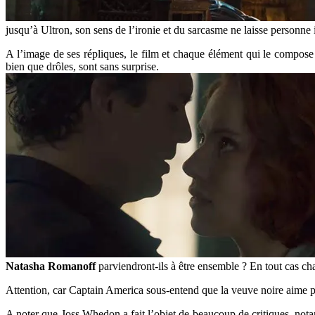
jusqu’à Ultron, son sens de l’ironie et du sarcasme ne laisse personne i
A l’image de ses répliques, le film et chaque élément qui le compose 
bien que drôles, sont sans surprise.
Natasha Romanoff
parviendront-ils à être ensemble ? En tout cas c
Attention, car Captain America sous-entend que la veuve noire aim
A noter que Joss Whedon a fait l’objet de beaucoup de critiques, not