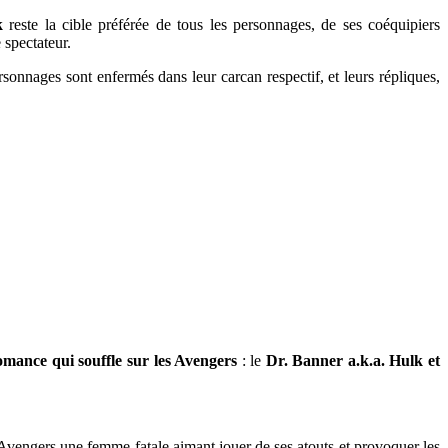
k
reste la cible préférée de tous les personnages, de ses coéquipiers
 spectateur.
sonnages sont enfermés dans leur carcan respectif, et leurs répliques,
romance qui souffle sur les Avengers
: le
Dr. Banner a.k.a. Hulk et
Avengers une femme fatale aimant jouer de ses atouts et provoquer les