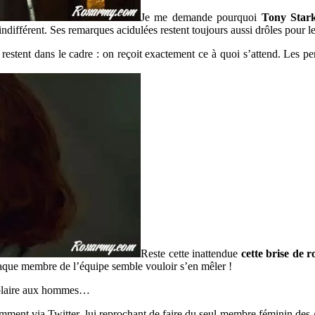
Je me demande pourquoi
Tony Star
ndifférent. Ses remarques acidulées restent toujours aussi drôles pour le
restent dans le cadre : on reçoit exactement ce à quoi s’attend. Les per
Reste cette inattendue
cette brise de 
haque membre de l’équipe semble vouloir s’en mêler !
e plaire aux hommes…
amment via Twitter, lui reprochant de faire du seul membre féminin des 