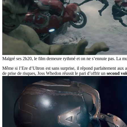
Malgré ses 2h20, le film demeure rythmé et on ne s’ennuie pas. La mus
Même si l’Ere d’Ultron est sans surprise, il répond parfaitement au
de prise de risques, Joss Whedon réussit le pari d’offrir un
second vol