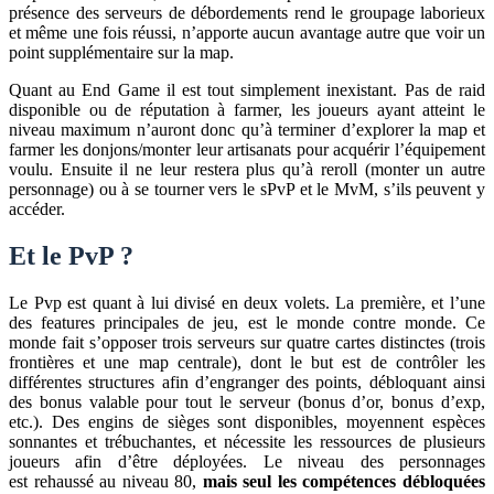
présence des serveurs de débordements rend le groupage laborieux
et même une fois réussi, n’apporte aucun avantage autre que voir un
point supplémentaire sur la map.
Quant au End Game il est tout simplement inexistant. Pas de raid
disponible ou de réputation à farmer, les joueurs ayant atteint le
niveau maximum n’auront donc qu’à terminer d’explorer la map et
farmer les donjons/monter leur artisanats pour acquérir l’équipement
voulu. Ensuite il ne leur restera plus qu’à reroll (monter un autre
personnage) ou à se tourner vers le sPvP et le MvM, s’ils peuvent y
accéder.
Et le PvP ?
Le Pvp est quant à lui divisé en deux volets. La première, et l’une
des features principales de jeu, est le monde contre monde. Ce
monde fait s’opposer trois serveurs sur quatre cartes distinctes (trois
frontières et une map centrale), dont le but est de contrôler les
différentes structures afin d’engranger des points, débloquant ainsi
des bonus valable pour tout le serveur (bonus d’or, bonus d’exp,
etc.). Des engins de sièges sont disponibles, moyennent espèces
sonnantes et trébuchantes, et nécessite les ressources de plusieurs
joueurs afin d’être déployées. Le niveau des personnages
est rehaussé au niveau 80,
mais seul les compétences débloquées