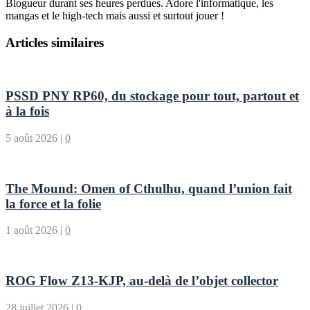
Blogueur durant ses heures perdues. Adore l'informatique, les
mangas et le high-tech mais aussi et surtout jouer !
Articles similaires
PSSD PNY RP60, du stockage pour tout, partout et
à la fois
5 août 2026
|
0
The Mound: Omen of Cthulhu, quand l’union fait
la force et la folie
1 août 2026
|
0
ROG Flow Z13-KJP, au-delà de l’objet collector
28 juillet 2026
|
0