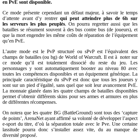
en PvE sont disponible.
Ce mode présente cependant un défaut majeur, à savoir le temps
d’attente avant d’y rentrer
qui peut atteindre plus de 6h sur
les serveurs les plus peuplés
. On pourra regretter aussi que les
batailles se résument souvent à des bus contre bus (de joueurs), et
que la mort engendre les même coûts de réparation de l’équipement
qu’en PvE.
L’autre mode est le PvP structuré ou sPvP est l’équivalent des
champs de batailles (ou bg) de World of Warcraft. Il est à noter sur
ce mode qu’il est totalement dissocié du reste du jeu. Les
personnages y sont automatiquement booster au niveau 80 avec
toutes les compétences disponibles et un équipement générique. La
principale caractéristique du sPvP est donc que tous les joueurs y
sont sur un pied d’égalité, sans quel que soit leur avancement PvE.
La monnaie glanée dans les quatre champs de batailles disponibles
permet d’obtenir différents skins pour ses armes et armures en plus
de différentes récompenses.
On notera que les quatre BG (BattleGround) sont tous des ‘capture
de points’, ArenaNet ayant affirmé sa volonté de développer l’aspect
e-sport du titre, d’où la séparation totale avec le Pve. Une certaine
lassitude pourra donc s’installer assez vite, du au manque de
diversité proposé.