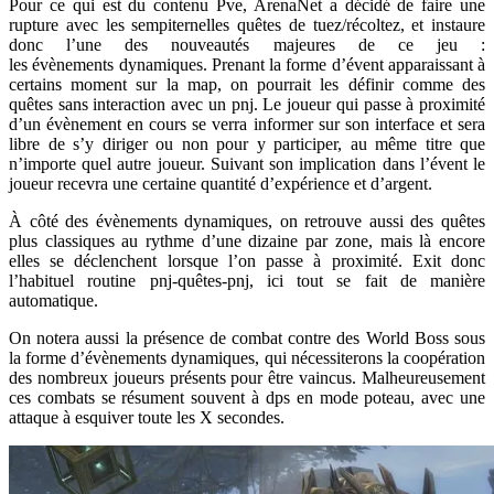
Pour ce qui est du contenu Pve, ArenaNet a décidé de faire une
rupture avec les sempiternelles quêtes de tuez/récoltez, et instaure
donc l’une des nouveautés majeures de ce jeu :
les évènements dynamiques. Prenant la forme d’évent apparaissant à
certains moment sur la map, on pourrait les définir comme des
quêtes sans interaction avec un pnj. Le joueur qui passe à proximité
d’un évènement en cours se verra informer sur son interface et sera
libre de s’y diriger ou non pour y participer, au même titre que
n’importe quel autre joueur. Suivant son implication dans l’évent le
joueur recevra une certaine quantité d’expérience et d’argent.
À côté des évènements dynamiques, on retrouve aussi des quêtes
plus classiques au rythme d’une dizaine par zone, mais là encore
elles se déclenchent lorsque l’on passe à proximité. Exit donc
l’habituel routine pnj-quêtes-pnj, ici tout se fait de manière
automatique.
On notera aussi la présence de combat contre des World Boss sous
la forme d’évènements dynamiques, qui nécessiterons la coopération
des nombreux joueurs présents pour être vaincus. Malheureusement
ces combats se résument souvent à dps en mode poteau, avec une
attaque à esquiver toute les X secondes.