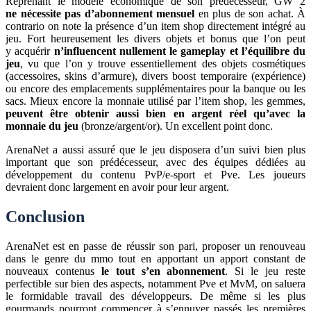
Reprenant le modèle économique de son prédécesseur, GW 2
ne nécessite pas d’abonnement mensuel
en plus de son achat. À
contrario on note la présence d’un item shop directement intégré au
jeu. Fort heureusement les divers objets et bonus que l’on peut
y acquérir
n’influencent nullement le gameplay et l’équilibre du
jeu
, vu que l’on y trouve essentiellement des objets cosmétiques
(accessoires, skins d’armure), divers boost temporaire (expérience)
ou encore des emplacements supplémentaires pour la banque ou les
sacs. Mieux encore la monnaie utilisé par l’item shop, les gemmes,
peuvent être obtenir aussi bien en argent réel qu’avec la
monnaie du jeu
(bronze/argent/or). Un excellent point donc.
ArenaNet a aussi assuré que le jeu disposera d’un suivi bien plus
important que son prédécesseur, avec des équipes dédiées au
développement du contenu PvP/e-sport et Pve. Les joueurs
devraient donc largement en avoir pour leur argent.
Conclusion
ArenaNet est en passe de réussir son pari, proposer un renouveau
dans le genre du mmo tout en apportant un apport constant de
nouveaux contenus
le tout s’en abonnement
. Si le jeu reste
perfectible sur bien des aspects, notamment Pve et MvM, on saluera
le formidable travail des développeurs. De même si les plus
gourmands pourront commencer à s’ennuyer passés les premières