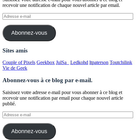
recevoir une notification de chaque nouvel article par email.
Adresse
e-
mail
Abonnez-vous
Sites amis
Couple of Pixels
Geekbox
JulSa_
Ledkohd
ltpaterson
Toutchilink
Vie de Geek
Abonnez-vous à ce blog par e-mail.
Saisissez votre adresse e-mail pour vous abonner à ce blog et
recevoir une notification par email pour chaque nouvel article
publié.
Adresse
e-
mail
Abonnez-vous