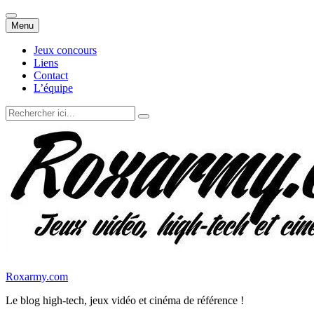
Aller
Menu
au
contenu
Jeux concours
Liens
Contact
L’équipe
Recherche
pour
:
Roxarmy.com
Le blog high-tech, jeux vidéo et cinéma de référence !