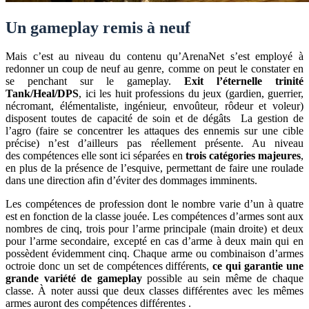
Un gameplay remis à neuf
Mais c’est au niveau du contenu qu’ArenaNet s’est employé à
redonner un coup de neuf au genre, comme on peut le constater en
se penchant sur le gameplay.
Exit l’éternelle trinité
Tank/Heal/DPS
, ici les huit professions du jeux (gardien, guerrier,
nécromant, élémentaliste, ingénieur, envoûteur, rôdeur et voleur)
disposent toutes de capacité de soin et de dégâts La gestion de
l’agro (faire se concentrer les attaques des ennemis sur une cible
précise) n’est d’ailleurs pas réellement présente. Au niveau
des compétences elle sont ici séparées en
trois catégories majeures
,
en plus de la présence de l’esquive, permettant de faire une roulade
dans une direction afin d’éviter des dommages imminents.
Les compétences de profession dont le nombre varie d’un à quatre
est en fonction de la classe jouée. Les compétences d’armes sont aux
nombres de cinq, trois pour l’arme principale (main droite) et deux
pour l’arme secondaire, excepté en cas d’arme à deux main qui en
possèdent évidemment cinq. Chaque arme ou combinaison d’armes
octroie donc un set de compétences différents,
ce qui garantie une
grande variété de gameplay
possible au sein même de chaque
classe. À noter aussi que deux classes différentes avec les mêmes
armes auront des compétences différentes .