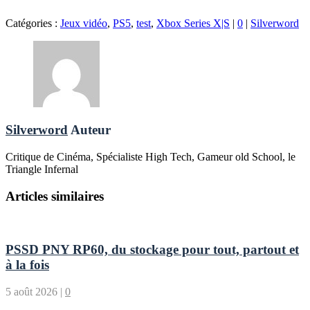
Catégories :
Jeux vidéo
,
PS5
,
test
,
Xbox Series X|S
|
0
|
Silverword
Silverword
Auteur
Critique de Cinéma, Spécialiste High Tech, Gameur old School, le
Triangle Infernal
Articles similaires
PSSD PNY RP60, du stockage pour tout, partout et
à la fois
5 août 2026
|
0