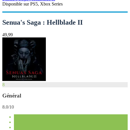
Disponible sur PS5, Xbox Series
Senua's Saga : Hellblade II
49,99
8
Général
8.0/10