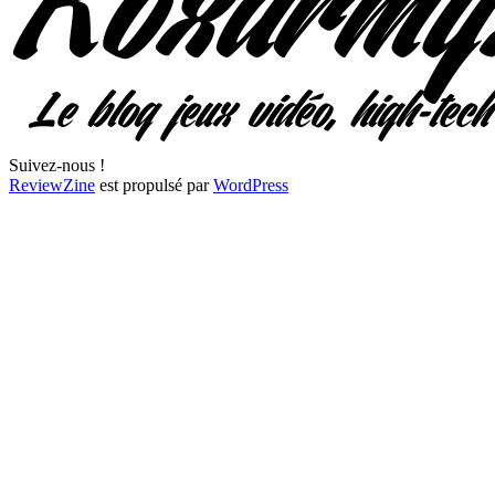
Suivez-nous !
ReviewZine
est propulsé par
WordPress