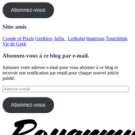
mail
Abonnez-vous
Sites amis
Couple of Pixels
Geekbox
JulSa_
Ledkohd
ltpaterson
Toutchilink
Vie de Geek
Abonnez-vous à ce blog par e-mail.
Saisissez votre adresse e-mail pour vous abonner à ce blog et
recevoir une notification par email pour chaque nouvel article
publié.
Adresse
e-
mail
Abonnez-vous