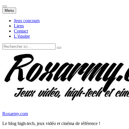
Aller
Menu
au
contenu
Jeux concours
Liens
Contact
L’équipe
Recherche
pour
:
Roxarmy.com
Le blog high-tech, jeux vidéo et cinéma de référence !