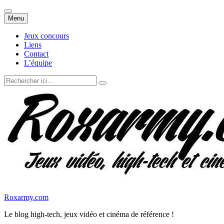
Aller
Menu
au
contenu
Jeux concours
Liens
Contact
L’équipe
Recherche
pour
:
Roxarmy.com
Le blog high-tech, jeux vidéo et cinéma de référence !