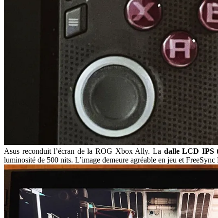
Asus reconduit l’écran de la ROG Xbox Ally. La
dalle LCD IPS t
luminosité de 500 nits. L’image demeure agréable en jeu et FreeSync 