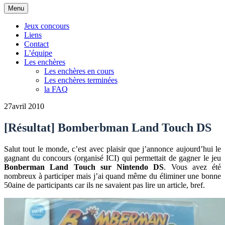
Aller
Menu
au
contenu
Jeux concours
Liens
Contact
L’équipe
Les enchères
Les enchères en cours
Les enchères terminées
la FAQ
27
avril 2010
[Résultat] Bomberbman Land Touch DS
Salut tout le monde, c’est avec plaisir que j’annonce aujourd’hui le
gagnant du concours (organisé ICI) qui permettait de gagner le jeu
Bonberman Land Touch sur Nintendo DS
. Vous avez été
nombreux à participer mais j’ai quand même du éliminer une bonne
50aine de participants car ils ne savaient pas lire un article, bref.