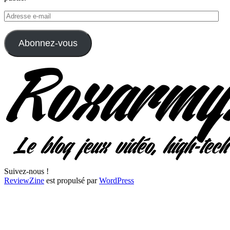
Adresse
e-
mail
Abonnez-vous
Suivez-nous !
ReviewZine
est propulsé par
WordPress