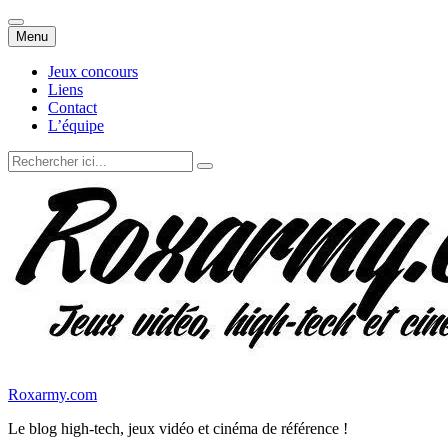
Aller
Menu
au
contenu
Jeux concours
Liens
Contact
L’équipe
Recherche
pour
:
Roxarmy.com
Le blog high-tech, jeux vidéo et cinéma de référence !