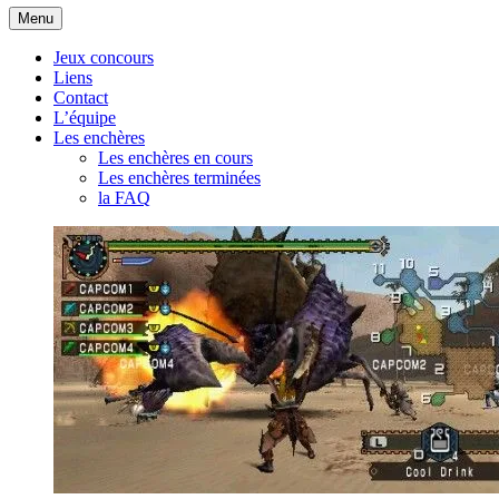
Aller
Menu
au
contenu
Jeux concours
Liens
Contact
L’équipe
Les enchères
Les enchères en cours
Les enchères terminées
la FAQ