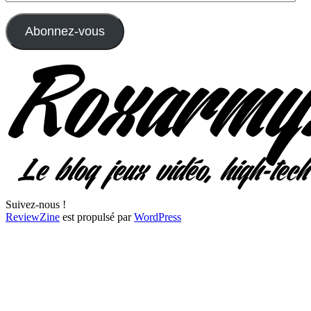
e-
mail
Abonnez-vous
Suivez-nous !
ReviewZine
est propulsé par
WordPress