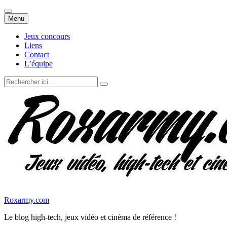
Aller
Menu
au
contenu
Jeux concours
Liens
Contact
L’équipe
Recherche
pour
:
Roxarmy.com
Le blog high-tech, jeux vidéo et cinéma de référence !