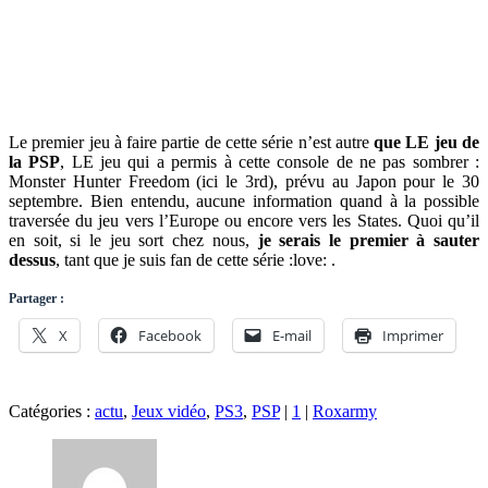
Le premier jeu à faire partie de cette série n’est autre
que LE jeu de
la PSP
, LE jeu qui a permis à cette console de ne pas sombrer :
Monster Hunter Freedom (ici le 3rd), prévu au Japon pour le 30
septembre. Bien entendu, aucune information quand à la possible
traversée du jeu vers l’Europe ou encore vers les States. Quoi qu’il
en soit, si le jeu sort chez nous,
je serais le premier à sauter
dessus
, tant que je suis fan de cette série :love: .
Partager :
X
Facebook
E-mail
Imprimer
Catégories :
actu
,
Jeux vidéo
,
PS3
,
PSP
|
1
|
Roxarmy