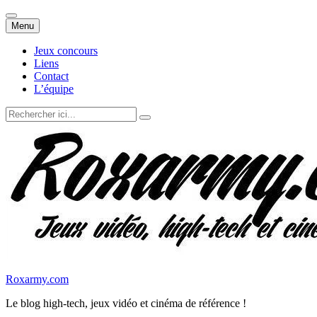
Aller
Menu
au
contenu
Jeux concours
Liens
Contact
L’équipe
Recherche
pour
:
Roxarmy.com
Le blog high-tech, jeux vidéo et cinéma de référence !