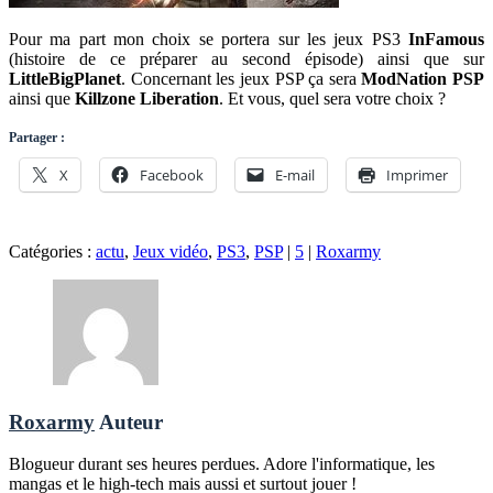
Pour ma part mon choix se portera sur les jeux PS3
InFamous
(histoire de ce préparer au second épisode) ainsi que sur
LittleBigPlanet
. Concernant les jeux PSP ça sera
ModNation PSP
ainsi que
Killzone Liberation
. Et vous, quel sera votre choix ?
Partager :
X
Facebook
E-mail
Imprimer
Catégories :
actu
,
Jeux vidéo
,
PS3
,
PSP
|
5
|
Roxarmy
Roxarmy
Auteur
Blogueur durant ses heures perdues. Adore l'informatique, les
mangas et le high-tech mais aussi et surtout jouer !