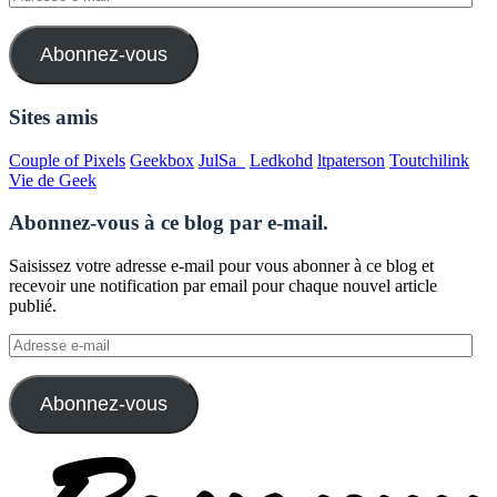
e-
mail
Abonnez-vous
Sites amis
Couple of Pixels
Geekbox
JulSa_
Ledkohd
ltpaterson
Toutchilink
Vie de Geek
Abonnez-vous à ce blog par e-mail.
Saisissez votre adresse e-mail pour vous abonner à ce blog et
recevoir une notification par email pour chaque nouvel article
publié.
Adresse
e-
mail
Abonnez-vous