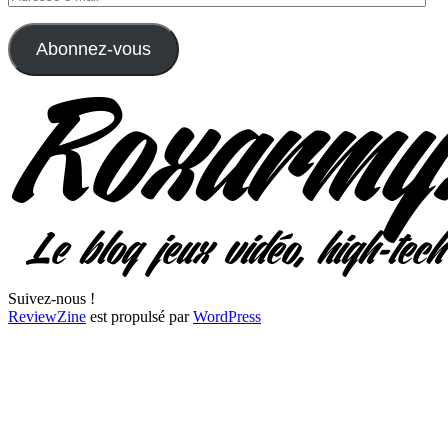
e-
mail
Abonnez-vous
Suivez-nous !
ReviewZine
est propulsé par
WordPress