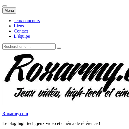
Aller
Menu
au
contenu
Jeux concours
Liens
Contact
L’équipe
Recherche
pour
:
Roxarmy.com
Le blog high-tech, jeux vidéo et cinéma de référence !