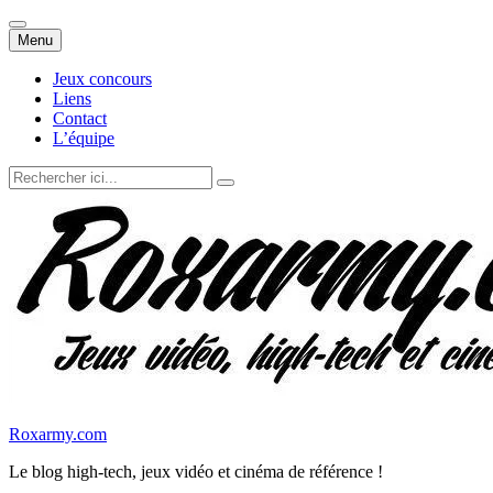
Aller
Menu
au
contenu
Jeux concours
Liens
Contact
L’équipe
Recherche
pour
:
Roxarmy.com
Le blog high-tech, jeux vidéo et cinéma de référence !