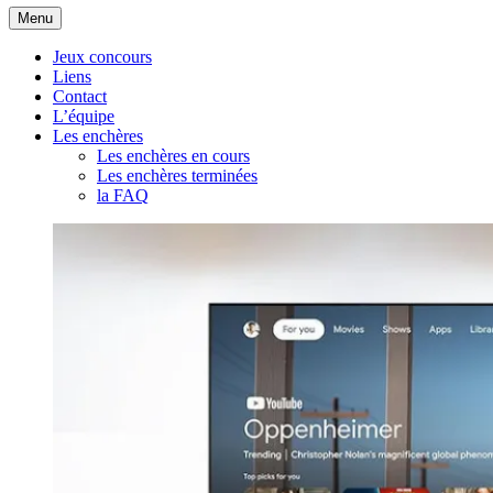
Aller
Menu
au
contenu
Jeux concours
Liens
Contact
L’équipe
Les enchères
Les enchères en cours
Les enchères terminées
la FAQ