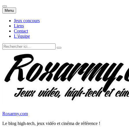
Aller
Menu
au
contenu
Jeux concours
Liens
Contact
L’équipe
Recherche
pour
:
Roxarmy.com
Le blog high-tech, jeux vidéo et cinéma de référence !