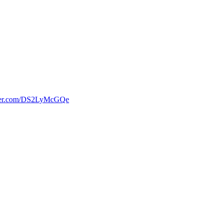
tter.com/DS2LyMcGQe