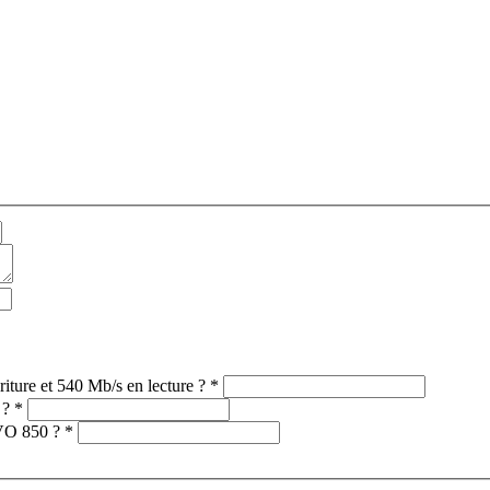
Quelle technologie permet à l’EVO 850 d’atteindre 520 Mb/s en écriture et 540 Mb/s en lecture ?
*
 ?
*
’EVO 850 ?
*