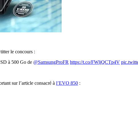
itter le concours :
SSD à 500 Go de
@SamsungProFR
https://t.co/FWljQCTp4V
pic.twi
rtant sur l’article consacré à
l’EVO 850
: