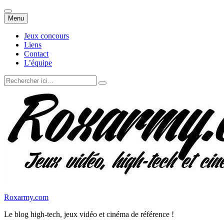
Aller
Menu
au
contenu
Jeux concours
Liens
Contact
L’équipe
Recherche
pour
:
Roxarmy.com
Le blog high-tech, jeux vidéo et cinéma de référence !