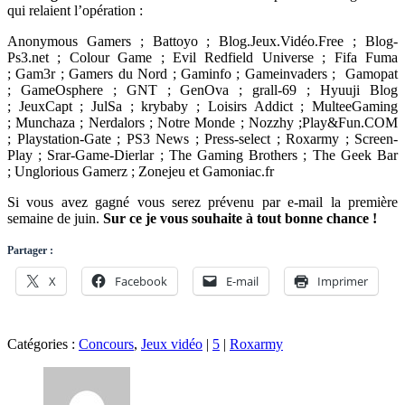
qui relaient l’opération :
Anonymous Gamers ; Battoyo ; Blog.Jeux.Vidéo.Free ; Blog-
Ps3.net ; Colour Game ; Evil Redfield Universe ; Fifa Fuma
; Gam3r ; Gamers du Nord ; Gaminfo ; Gameinvaders ; Gamopat
; GameOsphere ; GNT ; GenOva ; grall-69 ; Hyuuji Blog
; JeuxCapt ; JulSa ; krybaby ; Loisirs Addict ; MulteeGaming
; Munchaza ; Nerdalors ; Notre Monde ; Nozzhy ;Play&Fun.COM
; Playstation-Gate ; PS3 News ; Press-select ; Roxarmy ; Screen-
Play ; Srar-Game-Dierlar ; The Gaming Brothers ; The Geek Bar
; Unglorious Gamerz ; Zonejeu et Gamoniac.fr
Si vous avez gagné vous serez prévenu par e-mail la première
semaine de juin.
Sur ce je vous souhaite à tout bonne chance !
Partager :
X
Facebook
E-mail
Imprimer
Catégories :
Concours
,
Jeux vidéo
|
5
|
Roxarmy