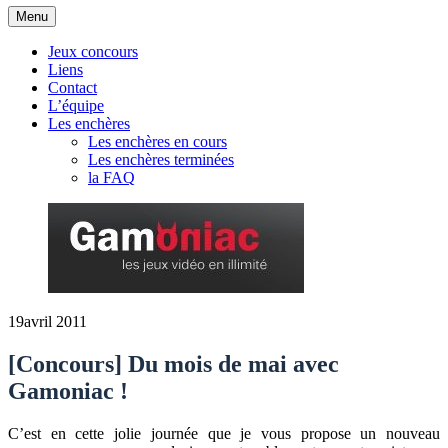
Aller
Menu
au
contenu
Jeux concours
Liens
Contact
L’équipe
Les enchères
Les enchères en cours
Les enchères terminées
la FAQ
19
avril 2011
[Concours] Du mois de mai avec
Gamoniac !
C’est en cette jolie journée que je vous propose un nouveau