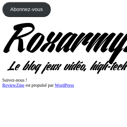
mail
Abonnez-vous
Suivez-nous !
ReviewZine
est propulsé par
WordPress