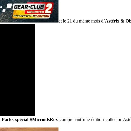
et le 21 du même mois d’
Astérix & O
 Packs spécial #MicroidsRox
comprenant une édition collector As