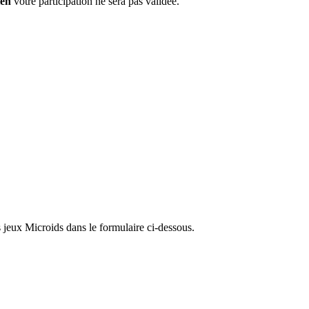
ien
votre participation ne sera pas validée.
 jeux Microids dans le formulaire ci-dessous.