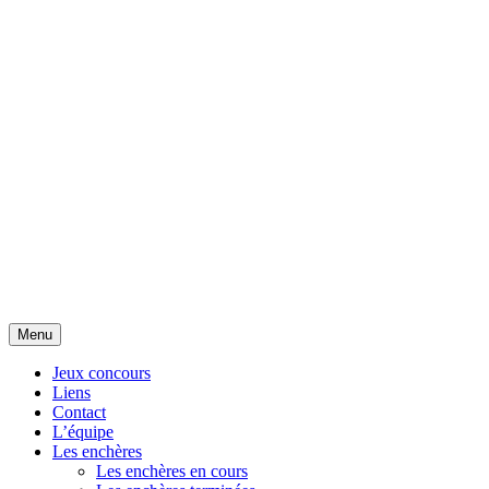
Aller
Menu
au
contenu
Jeux concours
Liens
Contact
L’équipe
Les enchères
Les enchères en cours