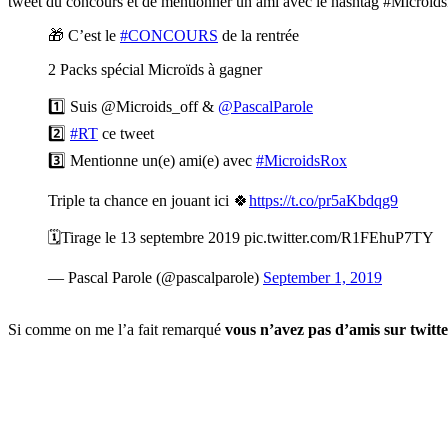
tweet du concours et de mentionner un ami avec le hashtag #Microid
🎁 C’est le
#CONCOURS
de la rentrée
2 Packs spécial Microïds à gagner
1️⃣ Suis @Microids_off &
@PascalParole
2️⃣
#RT
ce tweet
3️⃣ Mentionne un(e) ami(e) avec
#MicroidsRox
Triple ta chance en jouant ici 🍀
https://t.co/pr5aKbdqg9
🗓Tirage le 13 septembre 2019 pic.twitter.com/R1FEhuP7TY
— Pascal Parole (@pascalparole)
September 1, 2019
Si comme on me l’a fait remarqué
vous n’avez pas d’amis sur twitt