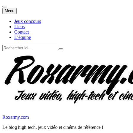
Aller
Menu
au
contenu
Jeux concours
Liens
Contact
L’équipe
Recherche
pour
:
Roxarmy.com
Le blog high-tech, jeux vidéo et cinéma de référence !