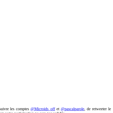
e suivre les comptes
@Microids_off
et
@pascalparole
, de retweeter le