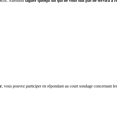
sRox. Attention
taguer quelqu’un qui ne vous suit pas ne servira à r
er
, vous pouvez participer en répondant au court sondage concernant les