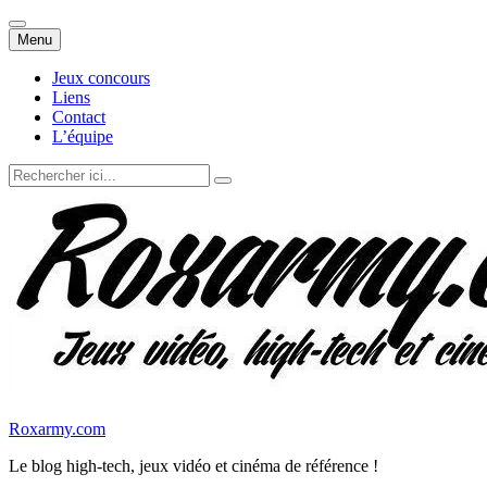
Aller
Menu
au
contenu
Jeux concours
Liens
Contact
L’équipe
Recherche
pour
:
Roxarmy.com
Le blog high-tech, jeux vidéo et cinéma de référence !