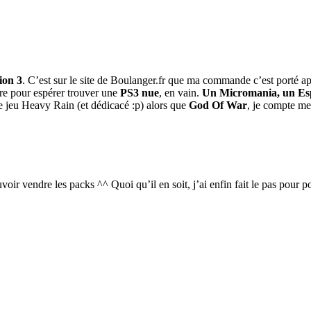
ion 3
. C’est sur le site de Boulanger.fr que ma commande c’est porté 
ire pour espérer trouver une
PS3 nue
, en vain.
Un Micromania, un Esp
 jeu Heavy Rain (et dédicacé :p) alors que
God Of War
, je compte me 
ir vendre les packs ^^ Quoi qu’il en soit, j’ai enfin fait le pas pour p