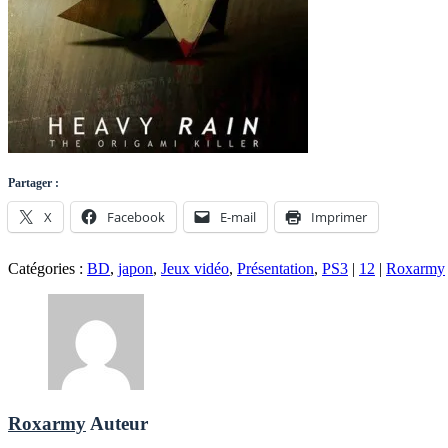
Partager :
X
Facebook
E-mail
Imprimer
Catégories :
BD
,
japon
,
Jeux vidéo
,
Présentation
,
PS3
|
12
|
Roxarmy
Roxarmy
Auteur