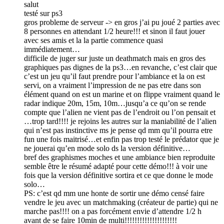
salut
testé sur ps3
gros probleme de serveur -> en gros j’ai pu joué 2 parties avec
8 personnes en attendant 1/2 heure!!! et sinon il faut jouer
avec ses amis et la la partie commence quasi
immédiatement…
difficile de juger sur juste un deathmatch mais en gros des
graphiques pas dignes de la ps3…en revanche, c’est clair que
c’est un jeu qu’il faut prendre pour l’ambiance et la on est
servi, on a vraiment l’impression de ne pas etre dans son
élément quand on est un marine et on flippe vraiment quand le
radar indique 20m, 15m, 10m…jusqu’a ce qu’on se rende
compte que l’alien ne vient pas de l’endroit ou l’on pensait et
…trop tard!!!! je rejoins les autres sur la maniabilité de l’alien
qui n’est pas instinctive ms je pense qd mm qu’il pourra etre
fun une fois maitrisé…et enfin pas trop testé le prédator que je
ne jouerai qu’en mode solo ds la version définitive…
bref des graphismes moches et une ambiance bien reproduite
semble être le résumé adapté pour cette démo!!! à voir une
fois que la version définitive sortira et ce que donne le mode
solo…
PS: c’est qd mm une honte de sortir une démo censé faire
vendre le jeu avec un matchmaking (créateur de partie) qui ne
marche pas!!!! on a pas forcément envie d’attendre 1/2 h
avant de se faire 10min de multi!!!!!!!!!!!!!!!!!!!!!