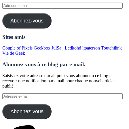
Adresse
e-
mail
Abonnez-vous
Sites amis
Couple of Pixels
Geekbox
JulSa_
Ledkohd
ltpaterson
Toutchilink
Vie de Geek
Abonnez-vous à ce blog par e-mail.
Saisissez votre adresse e-mail pour vous abonner à ce blog et
recevoir une notification par email pour chaque nouvel article
publié.
Adresse
e-
mail
Abonnez-vous