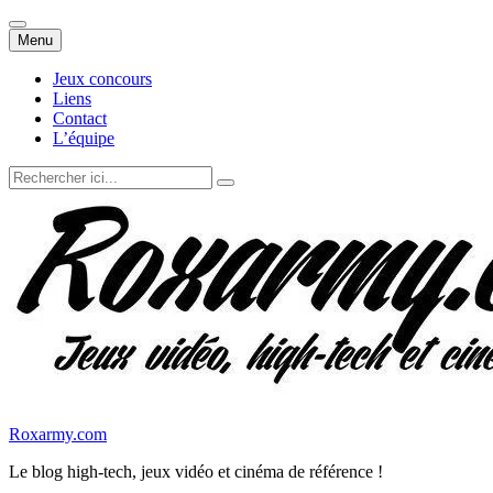
Aller
Menu
au
contenu
Jeux concours
Liens
Contact
L’équipe
Recherche
pour
:
Roxarmy.com
Le blog high-tech, jeux vidéo et cinéma de référence !