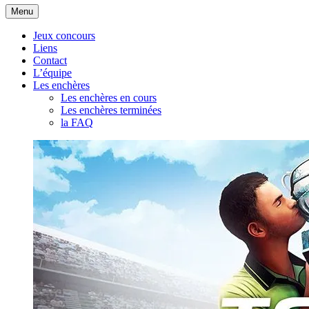
Aller
Menu
au
contenu
Jeux concours
Liens
Contact
L’équipe
Les enchères
Les enchères en cours
Les enchères terminées
la FAQ