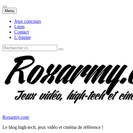
Aller
Menu
au
contenu
Jeux concours
Liens
Contact
L’équipe
Recherche
pour
:
Roxarmy.com
Le blog high-tech, jeux vidéo et cinéma de référence !