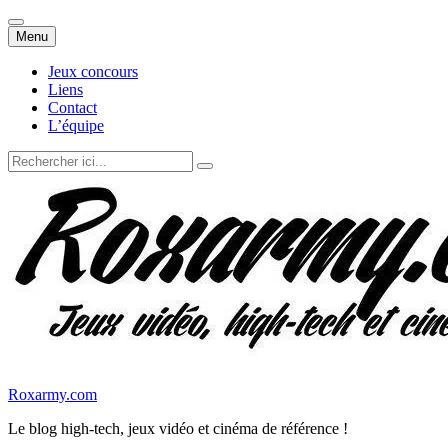
Aller
Menu
au
contenu
Jeux concours
Liens
Contact
L’équipe
Recherche
pour
:
Roxarmy.com
Le blog high-tech, jeux vidéo et cinéma de référence !