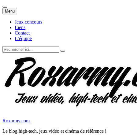
Aller
Menu
au
contenu
Jeux concours
Liens
Contact
L’équipe
Recherche
pour
:
Roxarmy.com
Le blog high-tech, jeux vidéo et cinéma de référence !