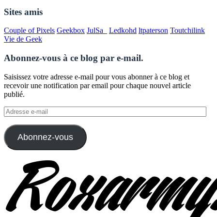
Sites amis
Couple of Pixels
Geekbox
JulSa_
Ledkohd
ltpaterson
Toutchilink
Vie de Geek
Abonnez-vous à ce blog par e-mail.
Saisissez votre adresse e-mail pour vous abonner à ce blog et
recevoir une notification par email pour chaque nouvel article
publié.
Adresse
e-
mail
Abonnez-vous