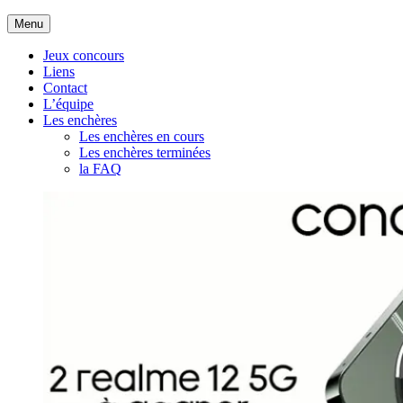
Aller
Menu
au
contenu
Jeux concours
Liens
Contact
L’équipe
Les enchères
Les enchères en cours
Les enchères terminées
la FAQ