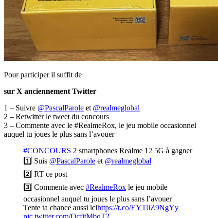
Pour participer il suffit de
sur X anciennement Twitter
1 – Suivre
@PascalParole
et
@realmeglobal
2 – Retwitter le tweet du concours
3 – Commente avec le #RealmeRox, le jeu mobile occasionnel
auquel tu joues le plus sans l’avouer
#CONCOURS
2 smartphones Realme 12 5G à gagner
1️⃣ Suis
@PascalParole
et
@realmeglobal
2️⃣ RT ce post
3️⃣ Commente avec
#RealmeRox
le jeu mobile
occasionnel auquel tu joues le plus sans l’avouer
Tente ta chance aussi ici
https://t.co/EYT0Z9NgYy
pic.twitter.com/OcfitMbqT2