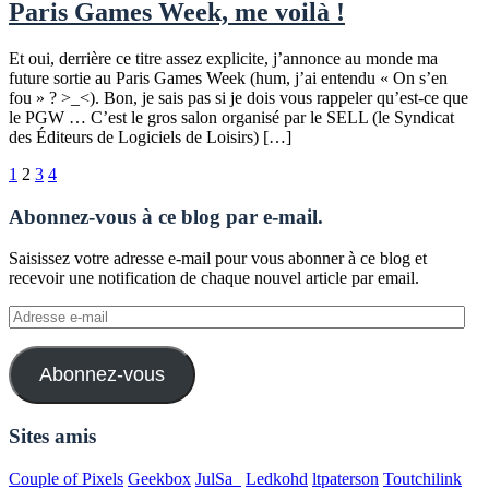
Paris Games Week, me voilà !
Et oui, derrière ce titre assez explicite, j’annonce au monde ma
future sortie au Paris Games Week (hum, j’ai entendu « On s’en
fou » ? >_<). Bon, je sais pas si je dois vous rappeler qu’est-ce que
le PGW … C’est le gros salon organisé par le SELL (le Syndicat
des Éditeurs de Logiciels de Loisirs) […]
Pagination
1
2
3
4
des
Abonnez-vous à ce blog par e-mail.
publications
Saisissez votre adresse e-mail pour vous abonner à ce blog et
recevoir une notification de chaque nouvel article par email.
Adresse
e-
mail
Abonnez-vous
Sites amis
Couple of Pixels
Geekbox
JulSa_
Ledkohd
ltpaterson
Toutchilink