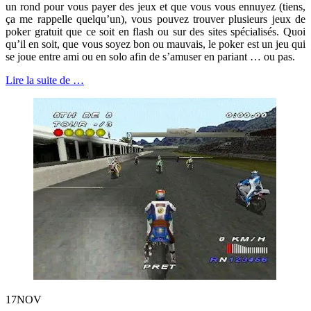
un rond pour vous payer des jeux et que vous vous ennuyez (tiens,
ça me rappelle quelqu’un), vous pouvez trouver plusieurs jeux de
poker gratuit que ce soit en flash ou sur des sites spécialisés. Quoi
qu’il en soit, que vous soyez bon ou mauvais, le poker est un jeu qui
se joue entre ami ou en solo afin de s’amuser en pariant … ou pas.
à
Lire la suite de
…
proposLe
poker
dans
les
jeux
vidéos
17
NOV