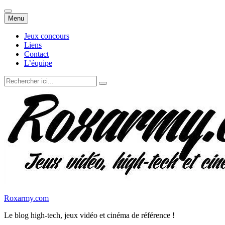
Aller
Menu
au
contenu
Jeux concours
Liens
Contact
L’équipe
Recherche
pour
:
Roxarmy.com
Le blog high-tech, jeux vidéo et cinéma de référence !